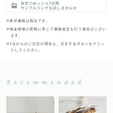
Lina
自宅でゆっくり7日間
サンプルリングを試しませんか
/
リ
※表示価格は税込です。
ナ
個
※地金相場の変動に準じて価格改定を行う場合がござい
ます。
※1点からのご注文の場合も、注文するボタンをクリッ
クしてください。
Recommended