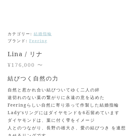
カテゴリー:
結婚指輪
ブランド:
Feering
Lina / リナ
¥
176,000
〜
結びつく自然の力
自然と惹かれ合い結びついてゆく二人の絆
途切れのない葉の繋がりに永遠の意を込めた
Feeringらしい自然に寄り添って作製した結婚指輪
Lady’sリングにはダイヤモンドを6石留めています
ダイヤモンドは、葉に付く雫をイメージ
人とのつながり、長野の雄大さ、愛の結びつき を連想
させるリングです