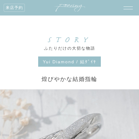
来店予約
STORY
ふたりだけの大切な物語
Yui Diamond / 結ﾀﾞｲﾔ
煌びやかな結婚指輪