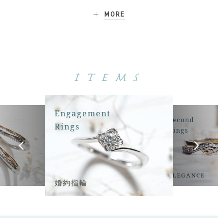
MORE
ITEMS
Engagement
Second
Rings
Rings
ELEGANCE
婚約指輪