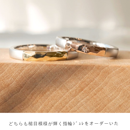
どちらも槌目模様が輝く指輪ｼﾞｭﾚをオーダーいた