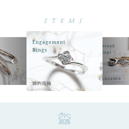
ITEMS
Engagement
Second
Rings
Rings
ELEGANCE
婚約指輪