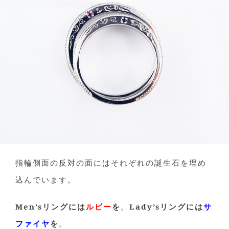
指輪側面の反対の面にはそれぞれの誕生石を埋め
込んでいます。
Men’sリングには
ルビー
を
。
Lady’sリングには
サ
ファイヤ
を
。